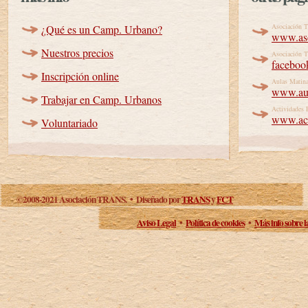
Asociación
¿Qué es un Camp. Urbano?
www.aso
Nuestros precios
Asociación 
faceboo
Inscripción online
Aulas Matin
www.aul
Trabajar en Camp. Urbanos
Actividades 
www.acti
Voluntariado
©2008-2021 Asociación TRANS. • Diseñado por
TRANS
y
FCT
Aviso Legal
•
Política de cookies
•
Más info sobre l