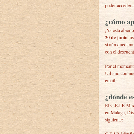
poder acceder 
¿cómo ap
¡Ya está abiert
20 de junio
, a
si aún quedaran
con el descuent
Por el momento
Urbano con nu
email!
¿dónde es
El C.E.I.P. Mir
en Málaga, Dist
siguiente:
C.E.I.P. Mirafl