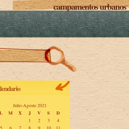
campamentos urbanos
lendario
Julio-Agosto 2021
L
M
X
J
V
S
D
1
2
3
4
5
6
7
8
9
10
11