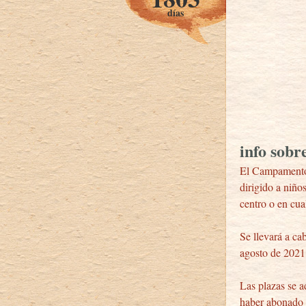
días
info sob
El Campamento 
dirigido a niño
centro o en cua
Se llevará a cab
agosto de 2021 
Las plazas se a
haber abonado y