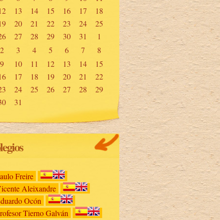
12
13
14
15
16
17
18
19
20
21
22
23
24
25
26
27
28
29
30
31
1
2
3
4
5
6
7
8
9
10
11
12
13
14
15
16
17
18
19
20
21
22
23
24
25
26
27
28
29
30
31
legios
aulo Freire
icente Aleixandre
duardo Ocón
rofesor Tierno Galván