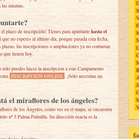
D
a las mismas.
S
V
untarte?
E
hasta el
o el plazo de inscripción! Tienes para apuntarte
M
sí que no esperes al último día, porque pasada esta fecha,
N
 plazas, las inscripciones o ampliaciones ya no contarían
L
o que tienen hoy.
C
M
 sólo puedes hacer la inscripción a este Campamento
B
estra
INSCRIPCIÓN ONLINE
. ¡Sólo necesitas un
A
J
G
tá el miraflores de los ángeles?
M
V
aflores de los Ángeles, como ves en el mapa, se encuentra
rito nº 5 Palma Palmilla. Su dirección exacta es la
fa
ores de los Ángeles