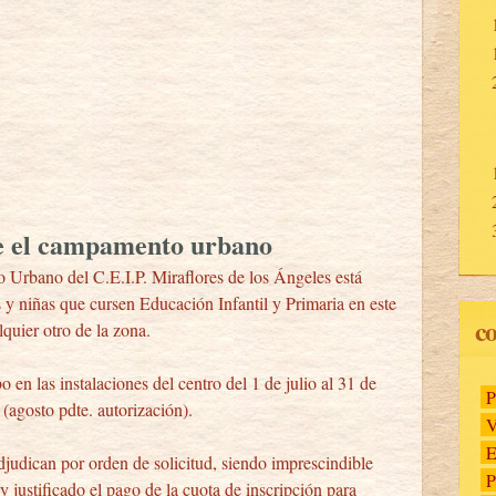
re el campamento urbano
Urbano del C.E.I.P. Miraflores de los Ángeles está
s y niñas que cursen Educación Infantil y Primaria en este
co
lquier otro de la zona.
o en las instalaciones del centro del 1 de julio al 31 de
P
(agosto pdte. autorización).
V
E
djudican por orden de solicitud, siendo imprescindible
P
 justificado el pago de la cuota de inscripción para