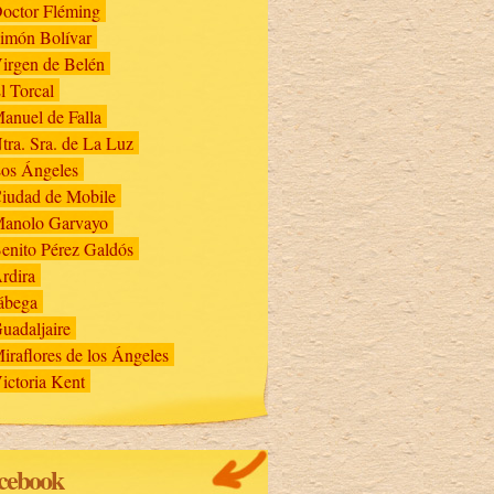
octor Fléming
imón Bolívar
irgen de Belén
l Torcal
anuel de Falla
tra. Sra. de La Luz
os Ángeles
iudad de Mobile
anolo Garvayo
enito Pérez Galdós
rdira
ábega
uadaljaire
iraflores de los Ángeles
ictoria Kent
cebook