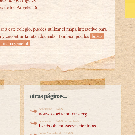
es de los Ángeles, 6
ar a este colegio, puedes utilizar el mapa interactivo para
sa y encontrar la ruta adecuada. También puedes
buscar
el mapa general
.
otras páginas...
Asociación TRANS
www.asociaciontrans.org
Asociación TRANS en Facebook
facebook.com/asociaciontrans
Aulas Matinales de TRANS