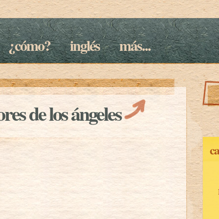
¿cómo?
inglés
más...
res de los ángeles
ca