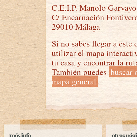
C.E.I.P. Manolo Garvayo
C/ Encarnación Fontiver
29010 Málaga
Si no sabes llegar a este
utilizar el mapa interacti
tu casa y encontrar la ru
También puedes
buscar o
mapa general
.
más info
otras pági