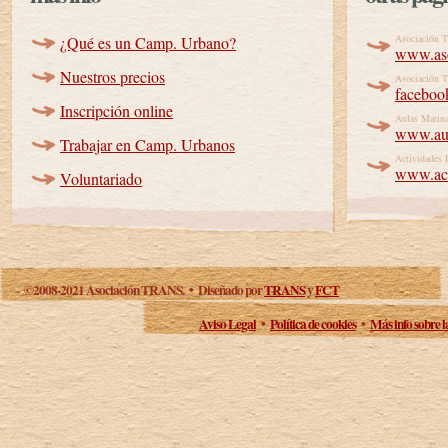
Asociación
¿Qué es un Camp. Urbano?
www.aso
Nuestros precios
Asociación 
faceboo
Inscripción online
Aulas Matin
www.aul
Trabajar en Camp. Urbanos
Actividades 
www.acti
Voluntariado
©2008-2021 Asociación TRANS. • Diseñado por
TRANS
y
FCT
Aviso Legal
•
Política de cookies
•
Más info sobre l